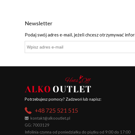
Newsletter
Podaj swój adres e-mail, jeżeli chcesz otrzymywać info
Potrzebujesz pomocy? Zadzwoń lub napisz:
+48 725 521 515
kontakt@alkooutlet.pl
GG: 7003129
Infolinia czynna od poniedziałku do piątku od 9:00 do 17:00