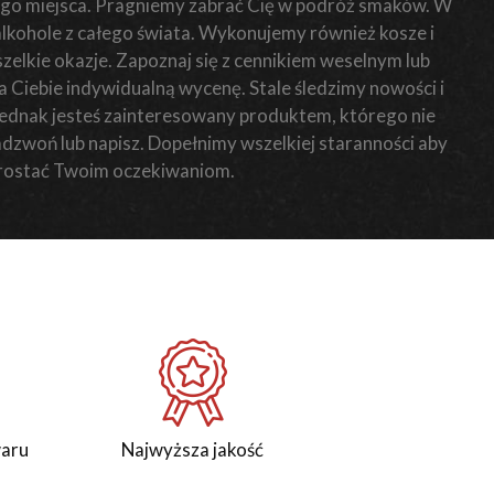
o miejsca. Pragniemy zabrać Cię w podróż smaków. W
 alkohole z całego świata. Wykonujemy również kosze i
elkie okazje. Zapoznaj się z cennikiem weselnym lub
Ciebie indywidualną wycenę. Stale śledzimy nowości i
i jednak jesteś zainteresowany produktem, którego nie
zadzwoń lub napisz. Dopełnimy wszelkiej staranności aby
rostać Twoim oczekiwaniom.
waru
Najwyższa jakość