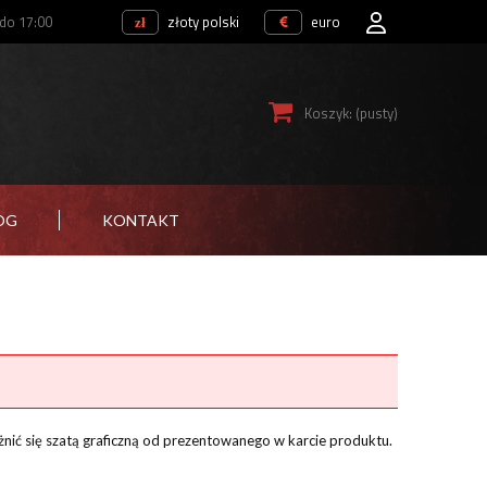
 do 17:00
złoty polski
euro
Koszyk:
(pusty)
OG
KONTAKT
żnić się szatą graficzną od prezentowanego w karcie produktu.