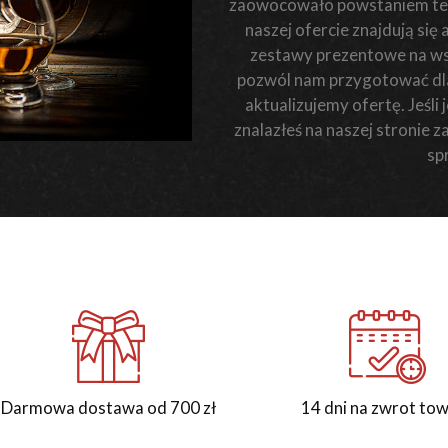
zaowocowało powstaniem teg
naszej ofercie znajdują się
zestawy prezentowe na wsz
pozwól nam przygotować dla 
aktualizujemy ofertę. Jeśl
znalazłeś na naszej stronie 
sp
Darmowa dostawa od 700 zł
14 dni na zwrot to