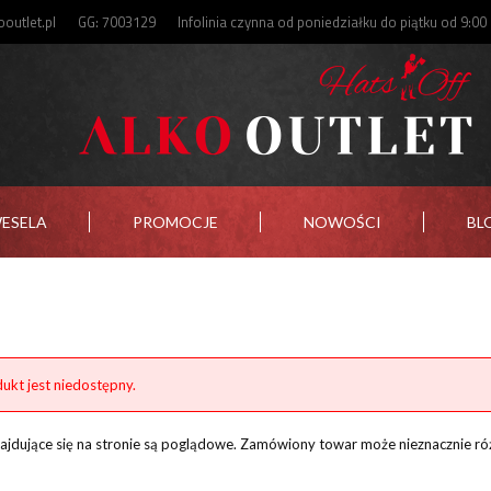
outlet.pl
GG: 7003129
Infolinia czynna od poniedziałku do piątku od 9:00
WESELA
PROMOCJE
NOWOŚCI
BL
ukt jest niedostępny.
znajdujące się na stronie są poglądowe. Zamówiony towar może nieznacznie ró