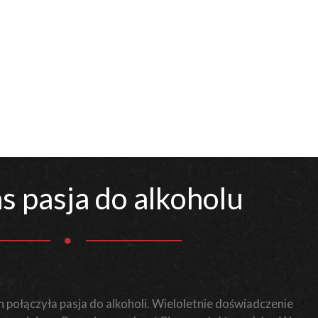
s pasja do alkoholu
 połączyła pasja do alkoholi. Wieloletnie doświadczenie