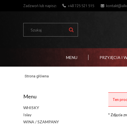
Zadzwoń lub napisz:
+48 725 521 515
kontakt@alko
MENU
PRZYJĘCIA I 
Strona główna
Menu
Ten prod
WHISKY
Islay
* Zdjęcia 
WINA / SZAMPANY