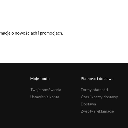
rmacje o nowościach i promocjach.
Moje konto
Płatności i dostawa
Twoje zamówienia
Formy płatności
Ustawienia konta
Czas i koszty dostawy
Dostawa
Zwroty i reklamacje