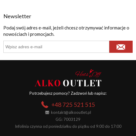
Newsletter
Podaj swój adres e-mail, jeżeli chcesz otrzymywać informacje o
nowościach i promocjach.
Potrzebujesz pomocy? Zadzwoń lub napisz:
+48 725 521 515
kontakt@alkooutlet.pl
GG: 7003129
Infolinia czynna od poniedziałku do piątku od 9:00 do 17:00