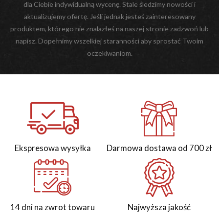
dla Ciebie indywidualną wycenę. Stale śledzimy nowości i
aktualizujemy ofertę. Jeśli jednak jesteś zainteresowany
produktem, którego nie znalazłeś na naszej stronie zadzwoń lub
napisz. Dopełnimy wszelkiej staranności aby sprostać Twoim
oczekiwaniom.
Ekspresowa wysyłka
Darmowa dostawa od 700 zł
14 dni na zwrot towaru
Najwyższa jakość