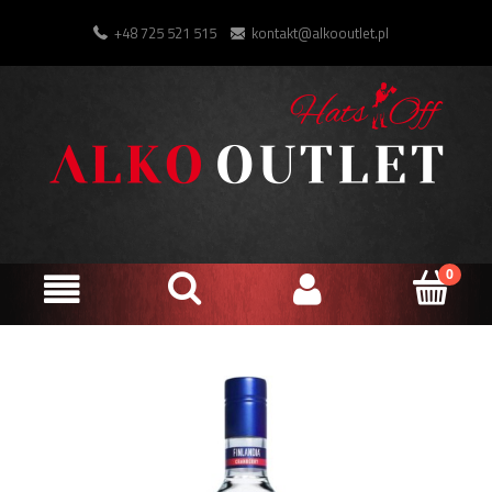
+48 725 521 515
kontakt@alkooutlet.pl