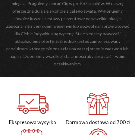
miejsca. Pragniemy zabrać Cię w podróż smaków. W naszej
ofercie znajdują się alkohole z całego świata. Wykonujemy
również kosze i zestawy prezentowe na wszelkie okazje.
Zapoznaj się z cennikiem weselnym lub pozwól nam przygotować
dla Ciebie indywidualną wycenę. Stale śledzimy nowości i
aktualizujemy ofertę. Jeśli jednak jesteś zainteresowany
produktem, którego nie znalazłeś na naszej stronie zadzwoń lub
napisz. Dopełnimy wszelkiej staranności aby sprostać Twoim
oczekiwaniom.
Ekspresowa wysyłka
Darmowa dostawa od 700 zł