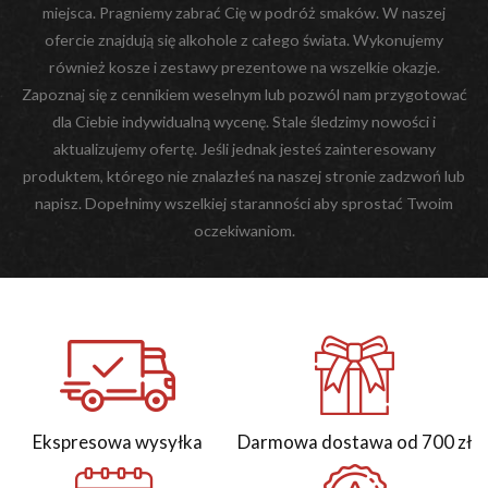
miejsca. Pragniemy zabrać Cię w podróż smaków. W naszej
ofercie znajdują się alkohole z całego świata. Wykonujemy
również kosze i zestawy prezentowe na wszelkie okazje.
Zapoznaj się z cennikiem weselnym lub pozwól nam przygotować
dla Ciebie indywidualną wycenę. Stale śledzimy nowości i
aktualizujemy ofertę. Jeśli jednak jesteś zainteresowany
produktem, którego nie znalazłeś na naszej stronie zadzwoń lub
napisz. Dopełnimy wszelkiej staranności aby sprostać Twoim
oczekiwaniom.
Ekspresowa wysyłka
Darmowa dostawa od 700 zł