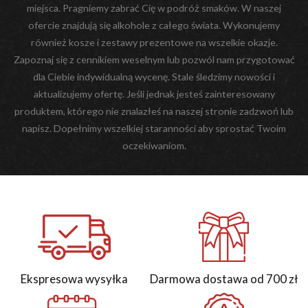
miejsca. Pragniemy zabrać Cię w podróż smaków. W naszej
ofercie znajdują się alkohole z całego świata. Wykonujemy
również kosze i zestawy prezentowe na wszelkie okazje.
Zapoznaj się z cennikiem weselnym lub pozwól nam przygotować
dla Ciebie indywidualną wycenę. Stale śledzimy nowości i
aktualizujemy ofertę. Jeśli jednak jesteś zainteresowany
produktem, którego nie znalazłeś na naszej stronie zadzwoń lub
napisz. Dopełnimy wszelkiej staranności aby sprostać Twoim
oczekiwaniom.
Ekspresowa wysyłka
Darmowa dostawa od 700 zł