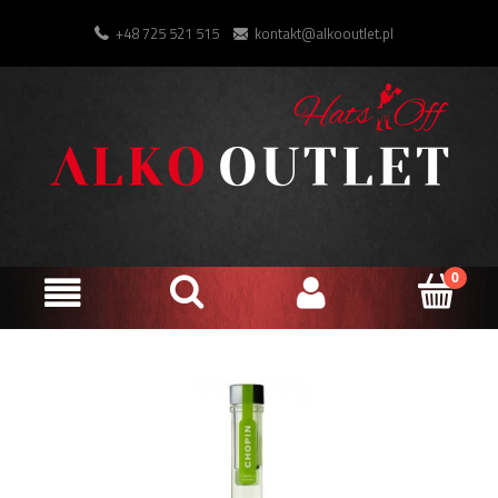
+48 725 521 515
kontakt@alkooutlet.pl