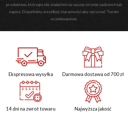
produktem, którego nie znalazłeś na naszej stronie zadzwoń lub
napisz. Dopełnimy wszelkiej staranności aby sprostać Twoim
oczekiwaniom.
Ekspresowa wysyłka
Darmowa dostawa od 700 zł
14 dni na zwrot towaru
Najwyższa jakość