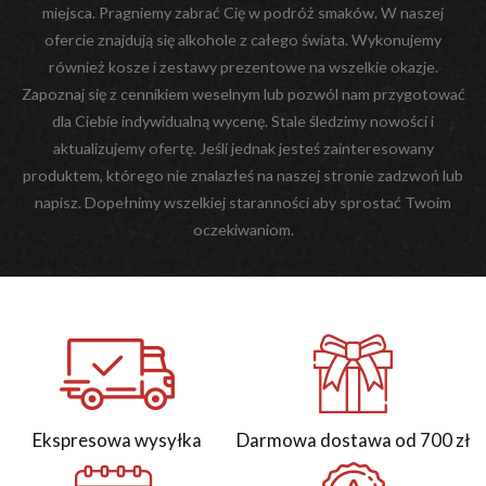
miejsca. Pragniemy zabrać Cię w podróż smaków. W naszej
ofercie znajdują się alkohole z całego świata. Wykonujemy
również kosze i zestawy prezentowe na wszelkie okazje.
Zapoznaj się z cennikiem weselnym lub pozwól nam przygotować
dla Ciebie indywidualną wycenę. Stale śledzimy nowości i
aktualizujemy ofertę. Jeśli jednak jesteś zainteresowany
produktem, którego nie znalazłeś na naszej stronie zadzwoń lub
napisz. Dopełnimy wszelkiej staranności aby sprostać Twoim
oczekiwaniom.
Ekspresowa wysyłka
Darmowa dostawa od 700 zł