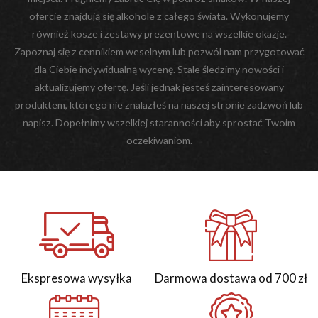
ofercie znajdują się alkohole z całego świata. Wykonujemy
również kosze i zestawy prezentowe na wszelkie okazje.
Zapoznaj się z cennikiem weselnym lub pozwól nam przygotować
dla Ciebie indywidualną wycenę. Stale śledzimy nowości i
aktualizujemy ofertę. Jeśli jednak jesteś zainteresowany
produktem, którego nie znalazłeś na naszej stronie zadzwoń lub
napisz. Dopełnimy wszelkiej staranności aby sprostać Twoim
oczekiwaniom.
Ekspresowa wysyłka
Darmowa dostawa od 700 zł