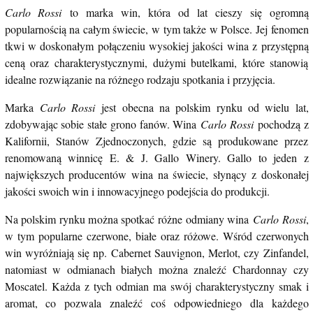
Carlo Rossi
to marka win, która od lat cieszy się ogromną
popularnością na całym świecie, w tym także w Polsce. Jej fenomen
tkwi w doskonałym połączeniu wysokiej jakości wina z przystępną
ceną oraz charakterystycznymi, dużymi butelkami, które stanowią
idealne rozwiązanie na różnego rodzaju spotkania i przyjęcia.
Marka
Carlo Rossi
jest obecna na polskim rynku od wielu lat,
zdobywając sobie stałe grono fanów. Wina
Carlo Rossi
pochodzą z
Kalifornii, Stanów Zjednoczonych, gdzie są produkowane przez
renomowaną winnicę E. & J. Gallo Winery. Gallo to jeden z
największych producentów wina na świecie, słynący z doskonałej
jakości swoich win i innowacyjnego podejścia do produkcji.
Na polskim rynku można spotkać różne odmiany wina
Carlo Rossi
,
w tym popularne czerwone, białe oraz różowe. Wśród czerwonych
win wyróżniają się np. Cabernet Sauvignon, Merlot, czy Zinfandel,
natomiast w odmianach białych można znaleźć Chardonnay czy
Moscatel. Każda z tych odmian ma swój charakterystyczny smak i
aromat, co pozwala znaleźć coś odpowiedniego dla każdego