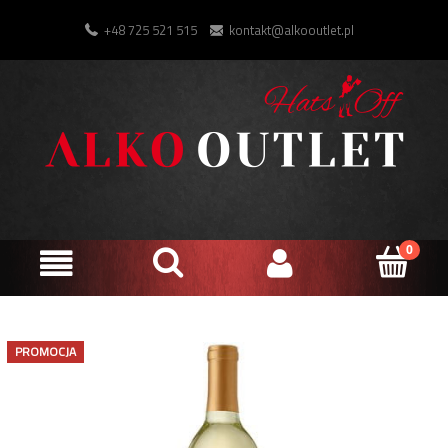
+48 725 521 515
kontakt@alkooutlet.pl
PROMOCJA