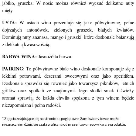
jabłko, gruszka. W nosie można również wyczuć delikatne nuty
mięty.
USTA:
W ustach wino prezentuje się jako półwytrawne, pełne
dojrzałych antonówek, zielonych gruszek, białych kwiatów.
Dominują nuty ananasa, mango i gruszki, które doskonale balansują
z delikatną kwasowością.
BARWA WINA:
Jasnożółta barwa.
PAIRING:
To półwytrawne białe wino doskonale komponuje się z
lekkimi potrawami, deserami owocowymi oraz jako aperitifem.
Doskonale sprawdzi się również jako towarzysz pikników, letnich
grillów oraz spotkań ze znajomymi. Jego słodki smak i świeży
aromat sprawią, że każda chwila spędzona z tym winem będzie
niezapomniana i pełna radości.
* Zdjęcia znajdujące się na stronie są poglądowe. Zamówiony towar może
nieznacznie różnić się szatą graficzną od prezentowanego w karcie produktu.