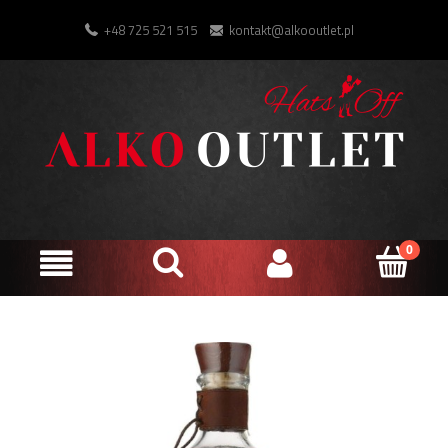
+48 725 521 515
kontakt@alkooutlet.pl