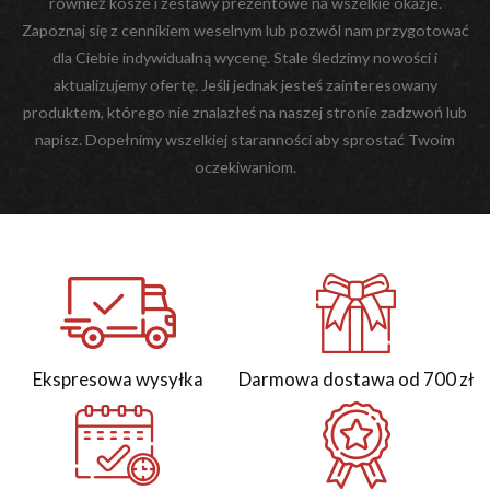
również kosze i zestawy prezentowe na wszelkie okazje.
Zapoznaj się z cennikiem weselnym lub pozwól nam przygotować
dla Ciebie indywidualną wycenę. Stale śledzimy nowości i
aktualizujemy ofertę. Jeśli jednak jesteś zainteresowany
produktem, którego nie znalazłeś na naszej stronie zadzwoń lub
napisz. Dopełnimy wszelkiej staranności aby sprostać Twoim
oczekiwaniom.
Ekspresowa wysyłka
Darmowa dostawa od 700 zł