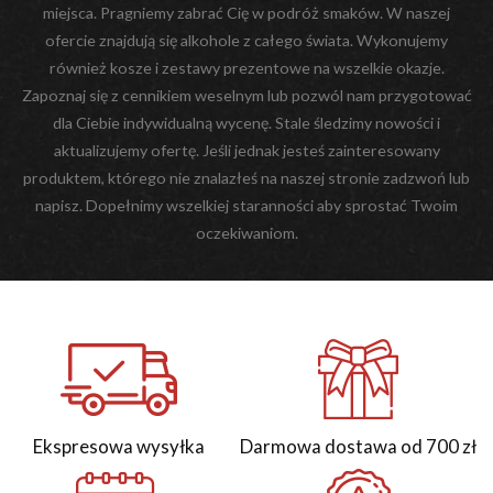
miejsca. Pragniemy zabrać Cię w podróż smaków. W naszej
ofercie znajdują się alkohole z całego świata. Wykonujemy
również kosze i zestawy prezentowe na wszelkie okazje.
Zapoznaj się z cennikiem weselnym lub pozwól nam przygotować
dla Ciebie indywidualną wycenę. Stale śledzimy nowości i
aktualizujemy ofertę. Jeśli jednak jesteś zainteresowany
produktem, którego nie znalazłeś na naszej stronie zadzwoń lub
napisz. Dopełnimy wszelkiej staranności aby sprostać Twoim
oczekiwaniom.
Ekspresowa wysyłka
Darmowa dostawa od 700 zł