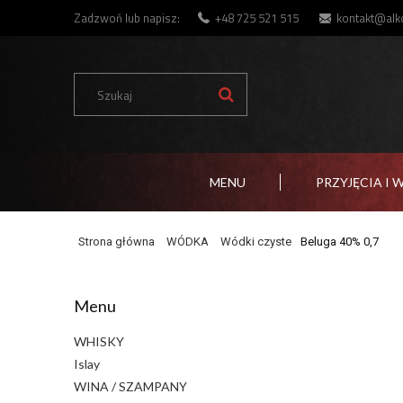
Zadzwoń lub napisz:
+48 725 521 515
kontakt@alko
MENU
PRZYJĘCIA I 
Strona główna
WÓDKA
Wódki czyste
Beluga 40% 0,7
Menu
WHISKY
Islay
WINA / SZAMPANY