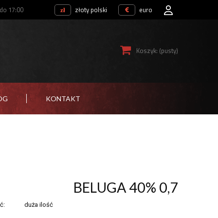
 do 17:00
złoty polski
euro
Koszyk:
(pusty)
OG
KONTAKT
BELUGA 40% 0,7
ć:
duża ilość