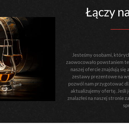
Łączy na
Jesteśmy osobami, których
zaowocowało powstaniem teg
naszej ofercie znajdują się
zestawy prezentowe na wsz
pozwól nam przygotować dla 
aktualizujemy ofertę. Jeśl
znalazłeś na naszej stronie 
sp