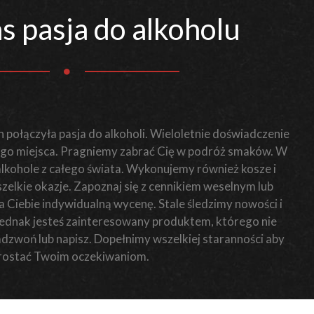
s pasja do alkoholu
 połączyła pasja do alkoholi. Wieloletnie doświadczenie
o miejsca. Pragniemy zabrać Cię w podróż smaków. W
 alkohole z całego świata. Wykonujemy również kosze i
elkie okazje. Zapoznaj się z cennikiem weselnym lub
Ciebie indywidualną wycenę. Stale śledzimy nowości i
i jednak jesteś zainteresowany produktem, którego nie
zadzwoń lub napisz. Dopełnimy wszelkiej staranności aby
rostać Twoim oczekiwaniom.