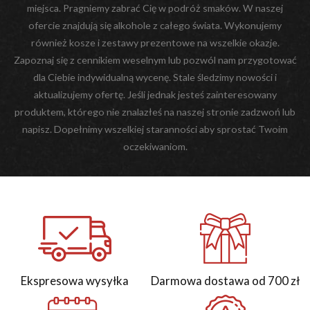
miejsca. Pragniemy zabrać Cię w podróż smaków. W naszej
ofercie znajdują się alkohole z całego świata. Wykonujemy
również kosze i zestawy prezentowe na wszelkie okazje.
Zapoznaj się z cennikiem weselnym lub pozwól nam przygotować
dla Ciebie indywidualną wycenę. Stale śledzimy nowości i
aktualizujemy ofertę. Jeśli jednak jesteś zainteresowany
produktem, którego nie znalazłeś na naszej stronie zadzwoń lub
napisz. Dopełnimy wszelkiej staranności aby sprostać Twoim
oczekiwaniom.
Ekspresowa wysyłka
Darmowa dostawa od 700 zł