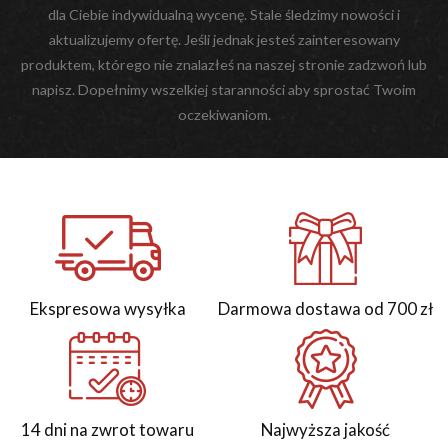
dla Ciebie indywidualną wycenę. Stale śledzimy nowości i
aktualizujemy ofertę. Jeśli jednak jesteś zainteresowany
produktem, którego nie znalazłeś na naszej stronie zadzwoń lub
napisz. Dopełnimy wszelkiej staranności aby sprostać Twoim
oczekiwaniom.
Ekspresowa wysyłka
Darmowa dostawa od 700 zł
14 dni na zwrot towaru
Najwyższa jakość