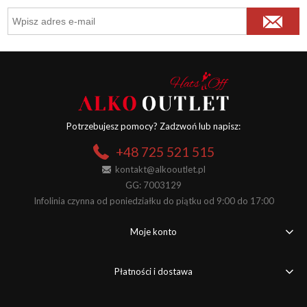
Potrzebujesz pomocy? Zadzwoń lub napisz:
+48 725 521 515
kontakt@alkooutlet.pl
GG: 7003129
Infolinia czynna od poniedziałku do piątku od 9:00 do 17:00
Moje konto
Płatności i dostawa