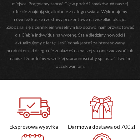
miejsca. Pragniemy zabrać Cię w podróż smaków. W naszej
ofercie znajdują się alkohole z całego świata. Wykonujemy
również kosze i zestawy prezentowe na wszelkie okazje.
Zapoznaj się z cennikiem weselnym lub pozwól nam przygotować
dla Ciebie indywidualną wycenę. Stale śledzimy nowości i
aktualizujemy ofertę. Jeśli jednak jesteś zainteresowany
produktem, którego nie znalazłeś na naszej stronie zadzwoń lub
napisz. Dopełnimy wszelkiej staranności aby sprostać Twoim
oczekiwaniom.
Ekspresowa wysyłka
Darmowa dostawa od 700 zł