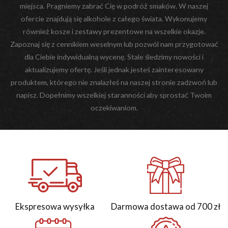
miejsca. Pragniemy zabrać Cię w podróż smaków. W naszej
ofercie znajdują się alkohole z całego świata. Wykonujemy
również kosze i zestawy prezentowe na wszelkie okazje.
Zapoznaj się z cennikiem weselnym lub pozwól nam przygotować
dla Ciebie indywidualną wycenę. Stale śledzimy nowości i
aktualizujemy ofertę. Jeśli jednak jesteś zainteresowany
produktem, którego nie znalazłeś na naszej stronie zadzwoń lub
napisz. Dopełnimy wszelkiej staranności aby sprostać Twoim
oczekiwaniom.
Ekspresowa wysyłka
Darmowa dostawa od 700 zł