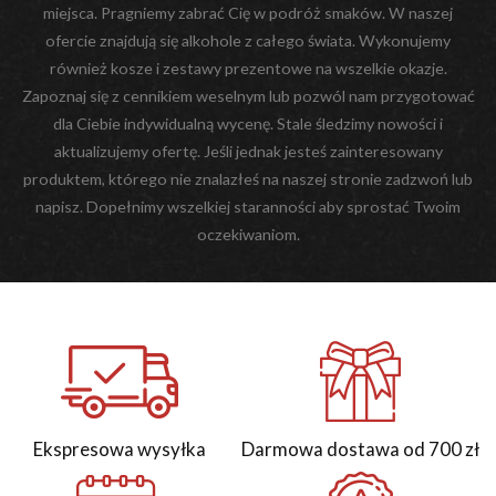
miejsca. Pragniemy zabrać Cię w podróż smaków. W naszej
ofercie znajdują się alkohole z całego świata. Wykonujemy
również kosze i zestawy prezentowe na wszelkie okazje.
Zapoznaj się z cennikiem weselnym lub pozwól nam przygotować
dla Ciebie indywidualną wycenę. Stale śledzimy nowości i
aktualizujemy ofertę. Jeśli jednak jesteś zainteresowany
produktem, którego nie znalazłeś na naszej stronie zadzwoń lub
napisz. Dopełnimy wszelkiej staranności aby sprostać Twoim
oczekiwaniom.
Ekspresowa wysyłka
Darmowa dostawa od 700 zł