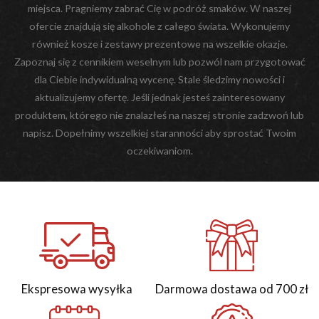
miejsca. Pragniemy zabrać Cię w podróż smaków. W naszej
ofercie znajdują się alkohole z całego świata. Wykonujemy
również kosze i zestawy prezentowe na wszelkie okazje.
Zapoznaj się z cennikiem weselnym lub pozwól nam przygotować
dla Ciebie indywidualną wycenę. Stale śledzimy nowości i
aktualizujemy ofertę. Jeśli jednak jesteś zainteresowany
produktem, którego nie znalazłeś na naszej stronie zadzwoń lub
napisz. Dopełnimy wszelkiej staranności aby sprostać Twoim
oczekiwaniom.
Ekspresowa wysyłka
Darmowa dostawa od 700 zł