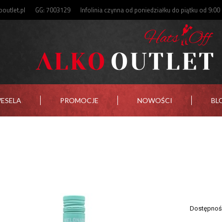
outlet.pl
GG: 7003129
Infolinia czynna od poniedziałku do piątku od 9:00
WESELA
PROMOCJE
NOWOŚCI
BL
Dostępnoś