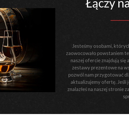
Łączy na
Jesteśmy osobami, których
zaowocowało powstaniem teg
naszej ofercie znajdują się
zestawy prezentowe na wsz
pozwól nam przygotować dla 
aktualizujemy ofertę. Jeśl
znalazłeś na naszej stronie 
sp