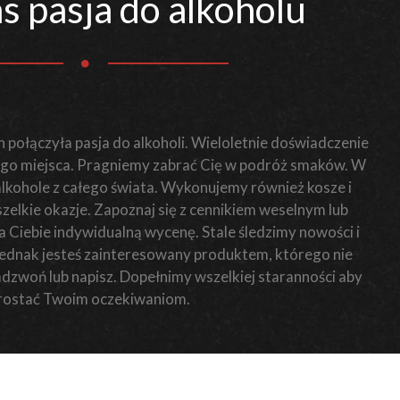
s pasja do alkoholu
 połączyła pasja do alkoholi. Wieloletnie doświadczenie
o miejsca. Pragniemy zabrać Cię w podróż smaków. W
 alkohole z całego świata. Wykonujemy również kosze i
elkie okazje. Zapoznaj się z cennikiem weselnym lub
Ciebie indywidualną wycenę. Stale śledzimy nowości i
i jednak jesteś zainteresowany produktem, którego nie
zadzwoń lub napisz. Dopełnimy wszelkiej staranności aby
rostać Twoim oczekiwaniom.