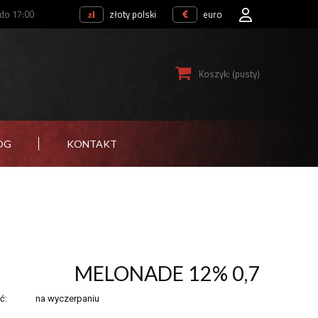
 do 17:00
złoty polski
euro
Koszyk:
(pusty)
OG
KONTAKT
MELONADE 12% 0,7
ć:
na wyczerpaniu