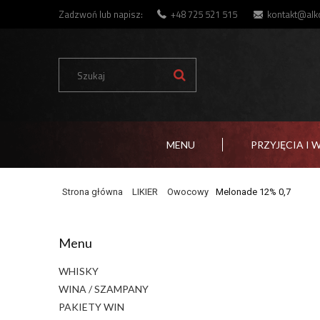
Zadzwoń lub napisz:
+48 725 521 515
kontakt@alko
MENU
PRZYJĘCIA I 
Strona główna
LIKIER
Owocowy
Melonade 12% 0,7
Menu
WHISKY
WINA / SZAMPANY
PAKIETY WIN