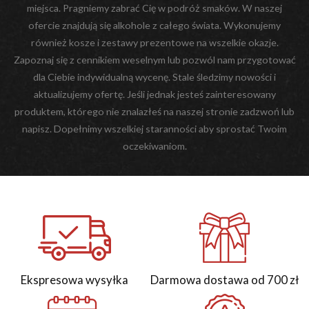
miejsca. Pragniemy zabrać Cię w podróż smaków. W naszej
ofercie znajdują się alkohole z całego świata. Wykonujemy
również kosze i zestawy prezentowe na wszelkie okazje.
Zapoznaj się z cennikiem weselnym lub pozwól nam przygotować
dla Ciebie indywidualną wycenę. Stale śledzimy nowości i
aktualizujemy ofertę. Jeśli jednak jesteś zainteresowany
produktem, którego nie znalazłeś na naszej stronie zadzwoń lub
napisz. Dopełnimy wszelkiej staranności aby sprostać Twoim
oczekiwaniom.
Ekspresowa wysyłka
Darmowa dostawa od 700 zł