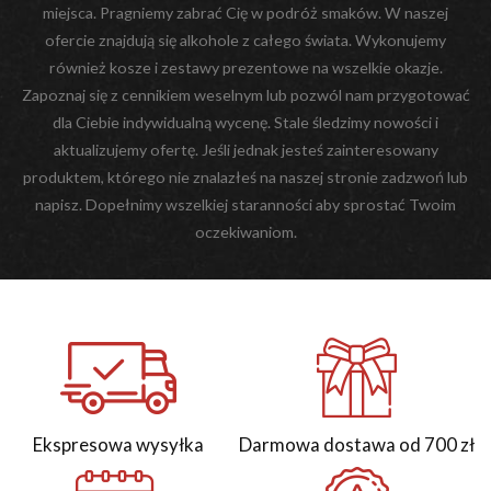
miejsca. Pragniemy zabrać Cię w podróż smaków. W naszej
ofercie znajdują się alkohole z całego świata. Wykonujemy
również kosze i zestawy prezentowe na wszelkie okazje.
Zapoznaj się z cennikiem weselnym lub pozwól nam przygotować
dla Ciebie indywidualną wycenę. Stale śledzimy nowości i
aktualizujemy ofertę. Jeśli jednak jesteś zainteresowany
produktem, którego nie znalazłeś na naszej stronie zadzwoń lub
napisz. Dopełnimy wszelkiej staranności aby sprostać Twoim
oczekiwaniom.
Ekspresowa wysyłka
Darmowa dostawa od 700 zł