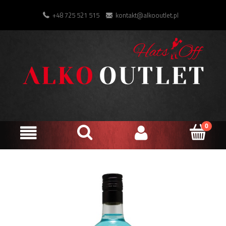
+48 725 521 515
kontakt@alkooutlet.pl