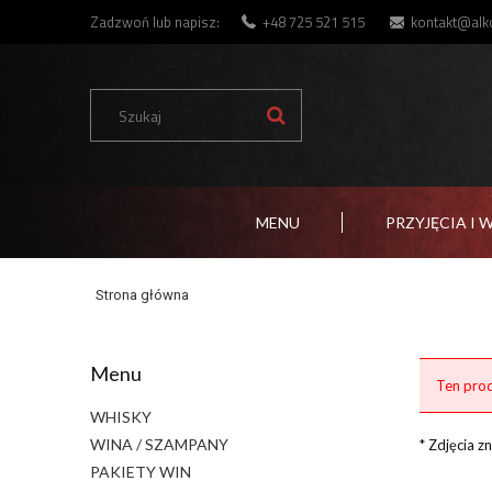
Zadzwoń lub napisz:
+48 725 521 515
kontakt@alko
MENU
PRZYJĘCIA I 
Strona główna
Menu
Ten prod
WHISKY
WINA / SZAMPANY
* Zdjęcia 
PAKIETY WIN