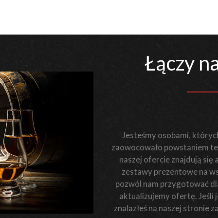
Łączy na
Jesteśmy osobami, których
zaowocowało powstaniem teg
naszej ofercie znajdują się
zestawy prezentowe na wsz
pozwól nam przygotować dla 
aktualizujemy ofertę. Jeśl
znalazłeś na naszej stronie 