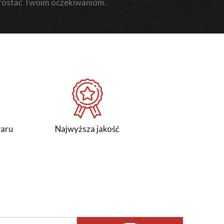
rostać Twoim oczekiwaniom.
waru
Najwyższa jakość