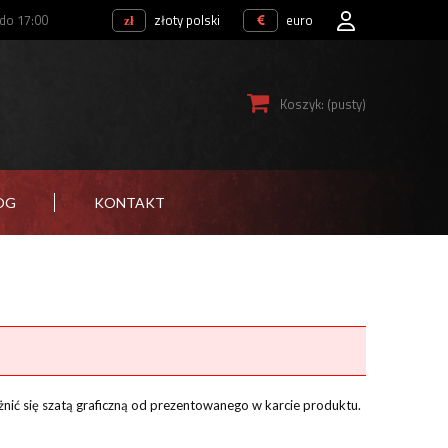
 do 17:00
złoty polski
euro
Koszyk:
(pusty)
OG
KONTAKT
żnić się szatą graficzną od prezentowanego w karcie produktu.