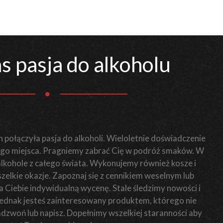
s pasja do alkoholu
 połączyła pasja do alkoholi. Wieloletnie doświadczenie
o miejsca. Pragniemy zabrać Cię w podróż smaków. W
 alkohole z całego świata. Wykonujemy również kosze i
elkie okazje. Zapoznaj się z cennikiem weselnym lub
Ciebie indywidualną wycenę. Stale śledzimy nowości i
i jednak jesteś zainteresowany produktem, którego nie
zadzwoń lub napisz. Dopełnimy wszelkiej staranności aby