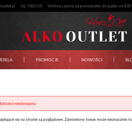
outlet.pl
GG: 7003129
Infolinia czynna od poniedziałku do piątku od 9:00
WESELA
PROMOCJE
NOWOŚCI
BL
ukt jest niedostępny.
znajdujące się na stronie są poglądowe. Zamówiony towar może nieznacznie ró