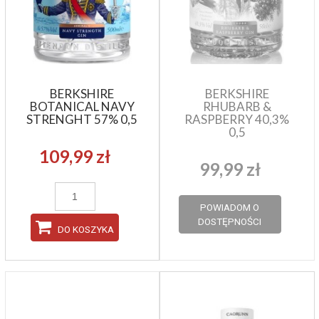
BERKSHIRE
BERKSHIRE
BOTANICAL NAVY
RHUBARB &
STRENGHT 57% 0,5
RASPBERRY 40,3%
0,5
109,99 zł
99,99 zł
POWIADOM O
DOSTĘPNOŚCI
DO KOSZYKA