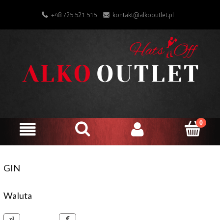
+48 725 521 515
kontakt@alkooutlet.pl
GIN
Waluta
złoty polski
euro