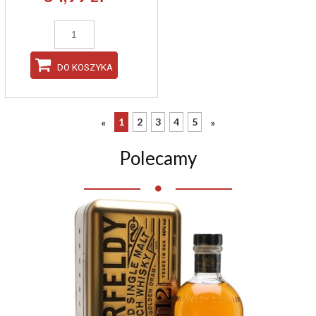
DO KOSZYKA
1
2
3
4
5
«
»
Polecamy