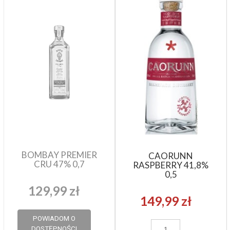
BOMBAY PREMIER
CAORUNN
CRU 47% 0,7
RASPBERRY 41,8%
0,5
129,99 zł
149,99 zł
POWIADOM O
DOSTĘPNOŚCI