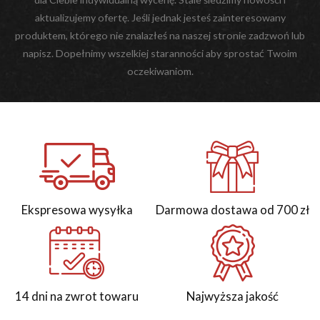
aktualizujemy ofertę. Jeśli jednak jesteś zainteresowany
produktem, którego nie znalazłeś na naszej stronie zadzwoń lub
napisz. Dopełnimy wszelkiej staranności aby sprostać Twoim
oczekiwaniom.
Ekspresowa wysyłka
Darmowa dostawa od 700 zł
14 dni na zwrot towaru
Najwyższa jakość