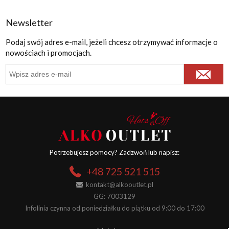
Newsletter
Podaj swój adres e-mail, jeżeli chcesz otrzymywać informacje o
nowościach i promocjach.
Potrzebujesz pomocy? Zadzwoń lub napisz:
+48 725 521 515
kontakt@alkooutlet.pl
GG: 7003129
Infolinia czynna od poniedziałku do piątku od 9:00 do 17:00